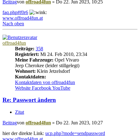
Beitrag
von
offroad4fun
»
Do 22. Jun 2023, 10:25
faq.php#f0r6
www.offroad4fun.at
Nach oben
offroad4fun
Beiträge:
358
Registriert:
Mi 24. Feb 2010, 23:34
Meine Fahrzeuge:
Opel Vivaro
Jeep Cherokee (leider stillgelegt)
Wohnort:
Klein Jetzelsdorf
Kontaktdaten:
Kontaktdaten von offroad4fun
Website
Facebook
YouTube
Re: Passwort ändern
Zitat
Beitrag
von
offroad4fun
»
Do 22. Jun 2023, 10:27
hier der direkte Link:
ucp.php?mode=sendpassword
www.offroad4fun.at