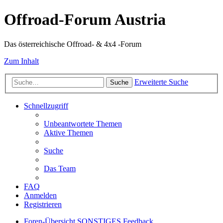
Offroad-Forum Austria
Das österreichische Offroad- & 4x4 -Forum
Zum Inhalt
Erweiterte Suche
Suche
Schnellzugriff
Unbeantwortete Themen
Aktive Themen
Suche
Das Team
FAQ
Anmelden
Registrieren
Foren-Übersicht
SONSTIGES
Feedback