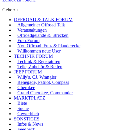
Gehe zu
OFFROAD & TALK FORUM
Allgemeiner Offroad Talk
Veranstaltungen
Offroadgelände & -strecken
Foto-Forum
Non Offroad, Fun- & Plauderecke
Willkommen neue User
TECHNIK FORUM
Technik & Reparaturen
Teile, Zubehör & Reifen
JEEP FORUM
Willy's, CJ, Wrangler
Renegade, Patriot, Compass
Cherokee
Grand Cherokee, Commander
MARKTPLATZ
Biete
Suche
Gewerblich
SONSTIGES
Infos & News
Feedback