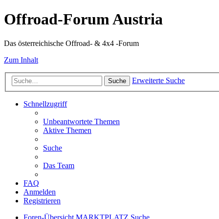
Offroad-Forum Austria
Das österreichische Offroad- & 4x4 -Forum
Zum Inhalt
Erweiterte Suche
Suche
Schnellzugriff
Unbeantwortete Themen
Aktive Themen
Suche
Das Team
FAQ
Anmelden
Registrieren
Foren-Übersicht
MARKTPLATZ
Suche