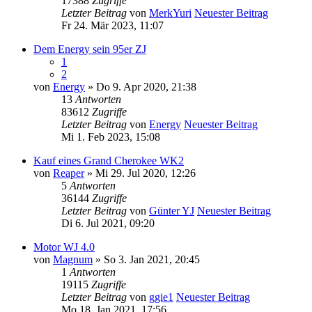
17388
Zugriffe
Letzter Beitrag
von
MerkYuri
Neuester Beitrag
Fr 24. Mär 2023, 11:07
Dem Energy sein 95er ZJ
1
2
von
Energy
» Do 9. Apr 2020, 21:38
13
Antworten
83612
Zugriffe
Letzter Beitrag
von
Energy
Neuester Beitrag
Mi 1. Feb 2023, 15:08
Kauf eines Grand Cherokee WK2
von
Reaper
» Mi 29. Jul 2020, 12:26
5
Antworten
36144
Zugriffe
Letzter Beitrag
von
Günter YJ
Neuester Beitrag
Di 6. Jul 2021, 09:20
Motor WJ 4.0
von
Magnum
» So 3. Jan 2021, 20:45
1
Antworten
19115
Zugriffe
Letzter Beitrag
von
ggie1
Neuester Beitrag
Mo 18. Jan 2021, 17:56