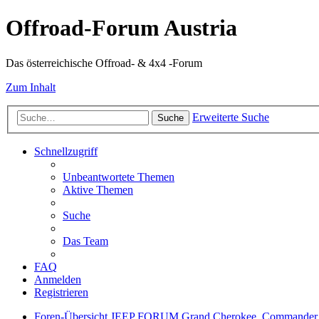
Offroad-Forum Austria
Das österreichische Offroad- & 4x4 -Forum
Zum Inhalt
Erweiterte Suche
Suche
Schnellzugriff
Unbeantwortete Themen
Aktive Themen
Suche
Das Team
FAQ
Anmelden
Registrieren
Foren-Übersicht
JEEP FORUM
Grand Cherokee, Commander