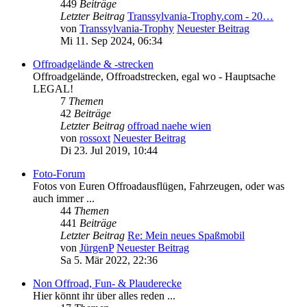
449
Beiträge
Letzter Beitrag
Transsylvania-Trophy.com - 20…
von
Transsylvania-Trophy
Neuester Beitrag
Mi 11. Sep 2024, 06:34
Offroadgelände & -strecken
Offroadgelände, Offroadstrecken, egal wo - Hauptsache
LEGAL!
7
Themen
42
Beiträge
Letzter Beitrag
offroad naehe wien
von
rossoxt
Neuester Beitrag
Di 23. Jul 2019, 10:44
Foto-Forum
Fotos von Euren Offroadausflügen, Fahrzeugen, oder was
auch immer ...
44
Themen
441
Beiträge
Letzter Beitrag
Re: Mein neues Spaßmobil
von
JürgenP
Neuester Beitrag
Sa 5. Mär 2022, 22:36
Non Offroad, Fun- & Plauderecke
Hier könnt ihr über alles reden ...