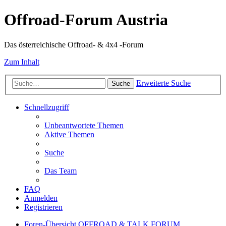
Offroad-Forum Austria
Das österreichische Offroad- & 4x4 -Forum
Zum Inhalt
Erweiterte Suche
Suche
Schnellzugriff
Unbeantwortete Themen
Aktive Themen
Suche
Das Team
FAQ
Anmelden
Registrieren
Foren-Übersicht
OFFROAD & TALK FORUM