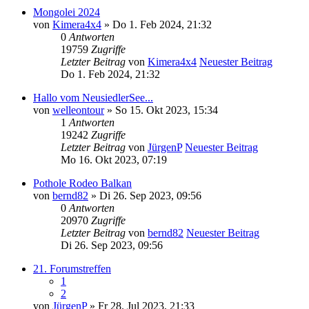
Mongolei 2024
von
Kimera4x4
» Do 1. Feb 2024, 21:32
0
Antworten
19759
Zugriffe
Letzter Beitrag
von
Kimera4x4
Neuester Beitrag
Do 1. Feb 2024, 21:32
Hallo vom NeusiedlerSee...
von
welleontour
» So 15. Okt 2023, 15:34
1
Antworten
19242
Zugriffe
Letzter Beitrag
von
JürgenP
Neuester Beitrag
Mo 16. Okt 2023, 07:19
Pothole Rodeo Balkan
von
bernd82
» Di 26. Sep 2023, 09:56
0
Antworten
20970
Zugriffe
Letzter Beitrag
von
bernd82
Neuester Beitrag
Di 26. Sep 2023, 09:56
21. Forumstreffen
1
2
von
JürgenP
» Fr 28. Jul 2023, 21:33