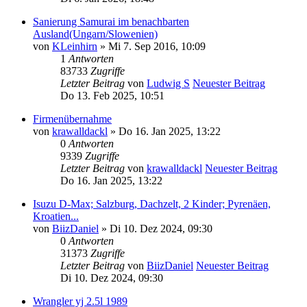
Sanierung Samurai im benachbarten
Ausland(Ungarn/Slowenien)
von
KLeinhirn
» Mi 7. Sep 2016, 10:09
1
Antworten
83733
Zugriffe
Letzter Beitrag
von
Ludwig S
Neuester Beitrag
Do 13. Feb 2025, 10:51
Firmenübernahme
von
krawalldackl
» Do 16. Jan 2025, 13:22
0
Antworten
9339
Zugriffe
Letzter Beitrag
von
krawalldackl
Neuester Beitrag
Do 16. Jan 2025, 13:22
Isuzu D-Max; Salzburg, Dachzelt, 2 Kinder; Pyrenäen,
Kroatien...
von
BiizDaniel
» Di 10. Dez 2024, 09:30
0
Antworten
31373
Zugriffe
Letzter Beitrag
von
BiizDaniel
Neuester Beitrag
Di 10. Dez 2024, 09:30
Wrangler yj 2.5l 1989