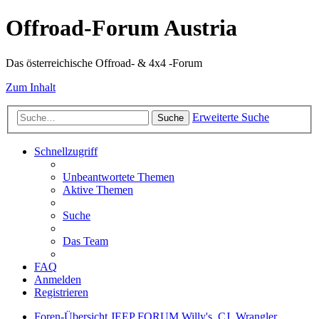
Offroad-Forum Austria
Das österreichische Offroad- & 4x4 -Forum
Zum Inhalt
Erweiterte Suche
Suche
Schnellzugriff
Unbeantwortete Themen
Aktive Themen
Suche
Das Team
FAQ
Anmelden
Registrieren
Foren-Übersicht
JEEP FORUM
Willy's, CJ, Wrangler