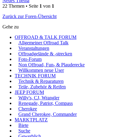
Neues Thema
22 Themen • Seite
1
von
1
Zurück zur Foren-Übersicht
Gehe zu
OFFROAD & TALK FORUM
Allgemeiner Offroad Talk
Veranstaltungen
Offroadgelände & -strecken
Foto-Forum
Non Offroad, Fun- & Plauderecke
Willkommen neue User
TECHNIK FORUM
Technik & Reparaturen
Teile, Zubehör & Reifen
JEEP FORUM
Willy's, CJ, Wrangler
Renegade, Patriot, Compass
Cherokee
Grand Cherokee, Commander
MARKTPLATZ
Biete
Suche
Gewerblich