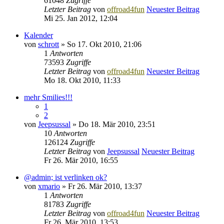
61048
Zugriffe
Letzter Beitrag
von
offroad4fun
Neuester Beitrag
Mi 25. Jan 2012, 12:04
Kalender
von
schrott
» So 17. Okt 2010, 21:06
1
Antworten
73593
Zugriffe
Letzter Beitrag
von
offroad4fun
Neuester Beitrag
Mo 18. Okt 2010, 11:33
mehr Smilies!!!
1
2
von
Jeepsussal
» Do 18. Mär 2010, 23:51
10
Antworten
126124
Zugriffe
Letzter Beitrag
von
Jeepsussal
Neuester Beitrag
Fr 26. Mär 2010, 16:55
@admin; ist verlinken ok?
von
xmario
» Fr 26. Mär 2010, 13:37
1
Antworten
81783
Zugriffe
Letzter Beitrag
von
offroad4fun
Neuester Beitrag
Fr 26. Mär 2010, 13:53