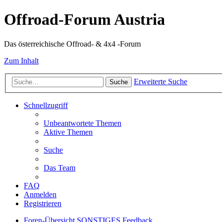
Offroad-Forum Austria
Das österreichische Offroad- & 4x4 -Forum
Zum Inhalt
Erweiterte Suche
Suche
Schnellzugriff
Unbeantwortete Themen
Aktive Themen
Suche
Das Team
FAQ
Anmelden
Registrieren
Foren-Übersicht
SONSTIGES
Feedback