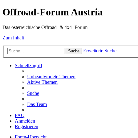
Offroad-Forum Austria
Das österreichische Offroad- & 4x4 -Forum
Zum Inhalt
Erweiterte Suche
Suche
Schnellzugriff
Unbeantwortete Themen
Aktive Themen
Suche
Das Team
FAQ
Anmelden
Registrieren
Foren-Übersicht