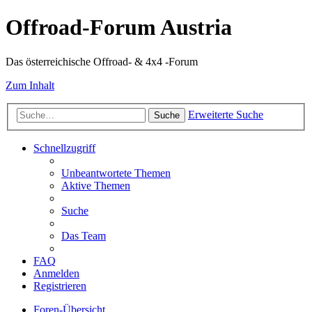
Offroad-Forum Austria
Das österreichische Offroad- & 4x4 -Forum
Zum Inhalt
Erweiterte Suche
Suche
Schnellzugriff
Unbeantwortete Themen
Aktive Themen
Suche
Das Team
FAQ
Anmelden
Registrieren
Foren-Übersicht