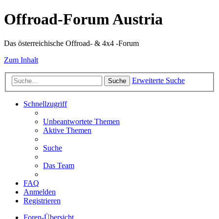
Offroad-Forum Austria
Das österreichische Offroad- & 4x4 -Forum
Zum Inhalt
Erweiterte Suche
Suche
Schnellzugriff
Unbeantwortete Themen
Aktive Themen
Suche
Das Team
FAQ
Anmelden
Registrieren
Foren-Übersicht