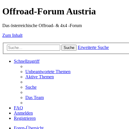
Offroad-Forum Austria
Das österreichische Offroad- & 4x4 -Forum
Zum Inhalt
Erweiterte Suche
Suche
Schnellzugriff
Unbeantwortete Themen
Aktive Themen
Suche
Das Team
FAQ
Anmelden
Registrieren
Foren-Übersicht