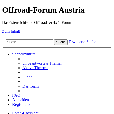
Offroad-Forum Austria
Das österreichische Offroad- & 4x4 -Forum
Zum Inhalt
Erweiterte Suche
Suche
Schnellzugriff
Unbeantwortete Themen
Aktive Themen
Suche
Das Team
FAQ
Anmelden
Registrieren
Foren-Übersicht