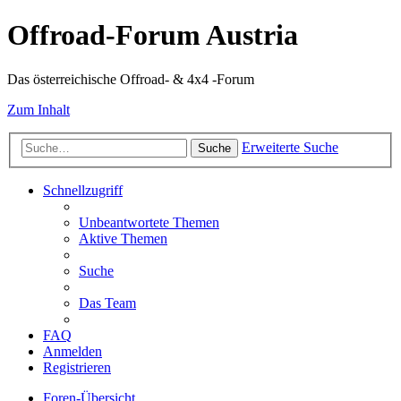
Offroad-Forum Austria
Das österreichische Offroad- & 4x4 -Forum
Zum Inhalt
Erweiterte Suche
Suche
Schnellzugriff
Unbeantwortete Themen
Aktive Themen
Suche
Das Team
FAQ
Anmelden
Registrieren
Foren-Übersicht