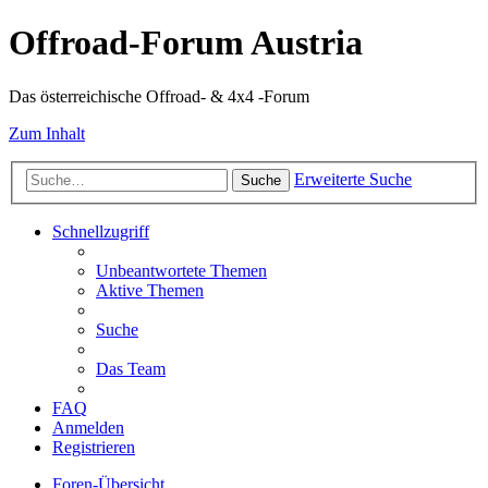
Offroad-Forum Austria
Das österreichische Offroad- & 4x4 -Forum
Zum Inhalt
Erweiterte Suche
Suche
Schnellzugriff
Unbeantwortete Themen
Aktive Themen
Suche
Das Team
FAQ
Anmelden
Registrieren
Foren-Übersicht