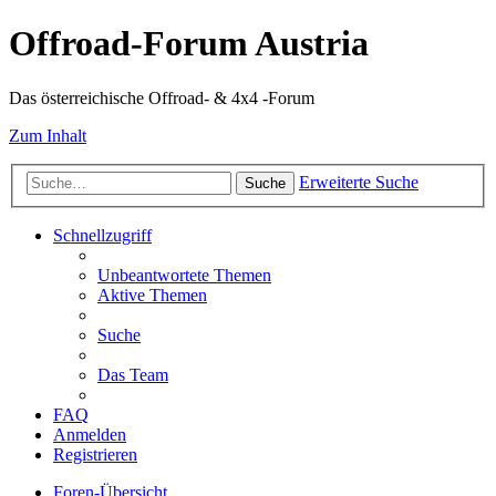
Offroad-Forum Austria
Das österreichische Offroad- & 4x4 -Forum
Zum Inhalt
Erweiterte Suche
Suche
Schnellzugriff
Unbeantwortete Themen
Aktive Themen
Suche
Das Team
FAQ
Anmelden
Registrieren
Foren-Übersicht