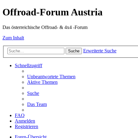
Offroad-Forum Austria
Das österreichische Offroad- & 4x4 -Forum
Zum Inhalt
Erweiterte Suche
Suche
Schnellzugriff
Unbeantwortete Themen
Aktive Themen
Suche
Das Team
FAQ
Anmelden
Registrieren
Foren-Übersicht