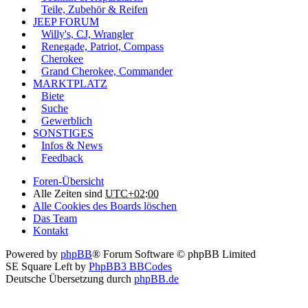
Teile, Zubehör & Reifen
JEEP FORUM
Willy's, CJ, Wrangler
Renegade, Patriot, Compass
Cherokee
Grand Cherokee, Commander
MARKTPLATZ
Biete
Suche
Gewerblich
SONSTIGES
Infos & News
Feedback
Foren-Übersicht
Alle Zeiten sind
UTC+02:00
Alle Cookies des Boards löschen
Das Team
Kontakt
Powered by
phpBB
® Forum Software © phpBB Limited
SE Square Left by
PhpBB3 BBCodes
Deutsche Übersetzung durch
phpBB.de