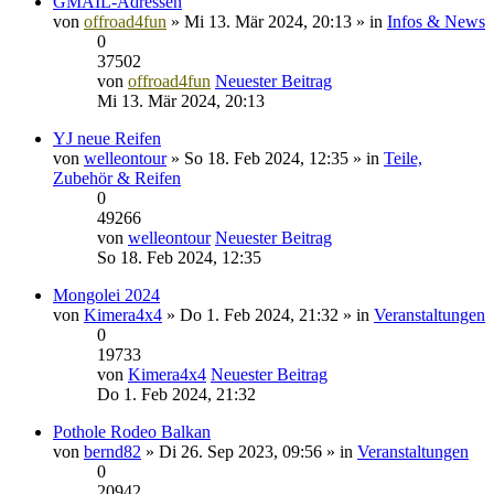
GMAIL-Adressen
von
offroad4fun
» Mi 13. Mär 2024, 20:13 » in
Infos & News
0
37502
von
offroad4fun
Neuester Beitrag
Mi 13. Mär 2024, 20:13
YJ neue Reifen
von
welleontour
» So 18. Feb 2024, 12:35 » in
Teile,
Zubehör & Reifen
0
49266
von
welleontour
Neuester Beitrag
So 18. Feb 2024, 12:35
Mongolei 2024
von
Kimera4x4
» Do 1. Feb 2024, 21:32 » in
Veranstaltungen
0
19733
von
Kimera4x4
Neuester Beitrag
Do 1. Feb 2024, 21:32
Pothole Rodeo Balkan
von
bernd82
» Di 26. Sep 2023, 09:56 » in
Veranstaltungen
0
20942