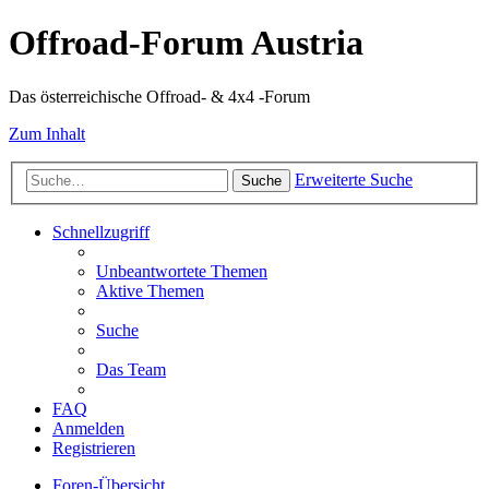
Offroad-Forum Austria
Das österreichische Offroad- & 4x4 -Forum
Zum Inhalt
Erweiterte Suche
Suche
Schnellzugriff
Unbeantwortete Themen
Aktive Themen
Suche
Das Team
FAQ
Anmelden
Registrieren
Foren-Übersicht