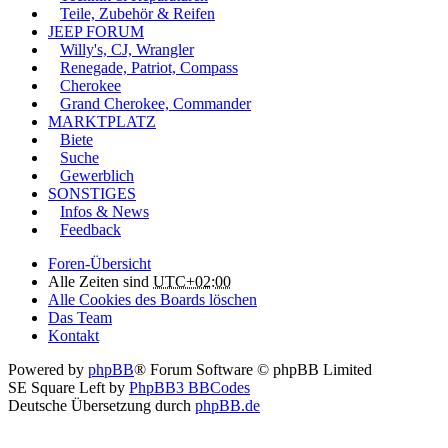
Teile, Zubehör & Reifen
JEEP FORUM
Willy's, CJ, Wrangler
Renegade, Patriot, Compass
Cherokee
Grand Cherokee, Commander
MARKTPLATZ
Biete
Suche
Gewerblich
SONSTIGES
Infos & News
Feedback
Foren-Übersicht
Alle Zeiten sind
UTC+02:00
Alle Cookies des Boards löschen
Das Team
Kontakt
Powered by
phpBB
® Forum Software © phpBB Limited
SE Square Left by
PhpBB3 BBCodes
Deutsche Übersetzung durch
phpBB.de