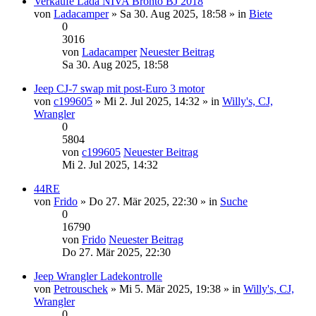
Verkaufe Lada NIVA Bronto BJ 2018
von
Ladacamper
» Sa 30. Aug 2025, 18:58 » in
Biete
0
3016
von
Ladacamper
Neuester Beitrag
Sa 30. Aug 2025, 18:58
Jeep CJ-7 swap mit post-Euro 3 motor
von
c199605
» Mi 2. Jul 2025, 14:32 » in
Willy's, CJ,
Wrangler
0
5804
von
c199605
Neuester Beitrag
Mi 2. Jul 2025, 14:32
44RE
von
Frido
» Do 27. Mär 2025, 22:30 » in
Suche
0
16790
von
Frido
Neuester Beitrag
Do 27. Mär 2025, 22:30
Jeep Wrangler Ladekontrolle
von
Petrouschek
» Mi 5. Mär 2025, 19:38 » in
Willy's, CJ,
Wrangler
0