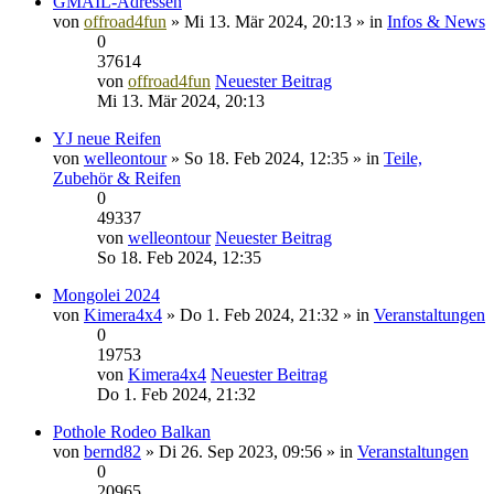
GMAIL-Adressen
von
offroad4fun
» Mi 13. Mär 2024, 20:13 » in
Infos & News
0
37614
von
offroad4fun
Neuester Beitrag
Mi 13. Mär 2024, 20:13
YJ neue Reifen
von
welleontour
» So 18. Feb 2024, 12:35 » in
Teile,
Zubehör & Reifen
0
49337
von
welleontour
Neuester Beitrag
So 18. Feb 2024, 12:35
Mongolei 2024
von
Kimera4x4
» Do 1. Feb 2024, 21:32 » in
Veranstaltungen
0
19753
von
Kimera4x4
Neuester Beitrag
Do 1. Feb 2024, 21:32
Pothole Rodeo Balkan
von
bernd82
» Di 26. Sep 2023, 09:56 » in
Veranstaltungen
0
20965