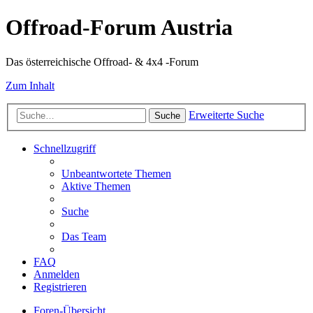
Offroad-Forum Austria
Das österreichische Offroad- & 4x4 -Forum
Zum Inhalt
Erweiterte Suche
Suche
Schnellzugriff
Unbeantwortete Themen
Aktive Themen
Suche
Das Team
FAQ
Anmelden
Registrieren
Foren-Übersicht