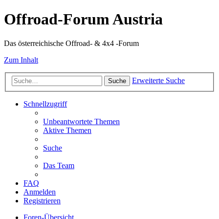
Offroad-Forum Austria
Das österreichische Offroad- & 4x4 -Forum
Zum Inhalt
Erweiterte Suche
Suche
Schnellzugriff
Unbeantwortete Themen
Aktive Themen
Suche
Das Team
FAQ
Anmelden
Registrieren
Foren-Übersicht