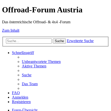
Offroad-Forum Austria
Das österreichische Offroad- & 4x4 -Forum
Zum Inhalt
Erweiterte Suche
Suche
Schnellzugriff
Unbeantwortete Themen
Aktive Themen
Suche
Das Team
FAQ
Anmelden
Registrieren
Foren-Übersicht