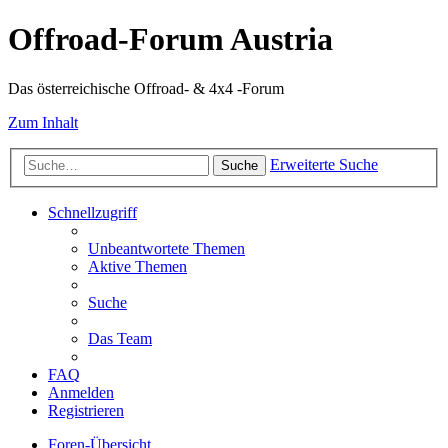
Offroad-Forum Austria
Das österreichische Offroad- & 4x4 -Forum
Zum Inhalt
Erweiterte Suche
Suche
Schnellzugriff
Unbeantwortete Themen
Aktive Themen
Suche
Das Team
FAQ
Anmelden
Registrieren
Foren-Übersicht