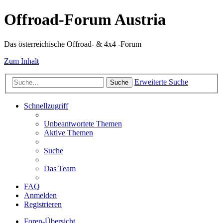
Offroad-Forum Austria
Das österreichische Offroad- & 4x4 -Forum
Zum Inhalt
Erweiterte Suche
Suche
Schnellzugriff
Unbeantwortete Themen
Aktive Themen
Suche
Das Team
FAQ
Anmelden
Registrieren
Foren-Übersicht