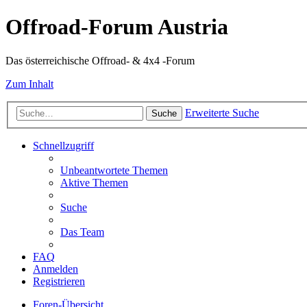
Offroad-Forum Austria
Das österreichische Offroad- & 4x4 -Forum
Zum Inhalt
Erweiterte Suche
Suche
Schnellzugriff
Unbeantwortete Themen
Aktive Themen
Suche
Das Team
FAQ
Anmelden
Registrieren
Foren-Übersicht