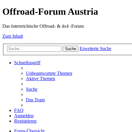
Offroad-Forum Austria
Das österreichische Offroad- & 4x4 -Forum
Zum Inhalt
Erweiterte Suche
Suche
Schnellzugriff
Unbeantwortete Themen
Aktive Themen
Suche
Das Team
FAQ
Anmelden
Registrieren
Foren-Übersicht