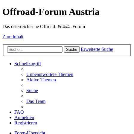
Offroad-Forum Austria
Das österreichische Offroad- & 4x4 -Forum
Zum Inhalt
Erweiterte Suche
Suche
Schnellzugriff
Unbeantwortete Themen
Aktive Themen
Suche
Das Team
FAQ
Anmelden
Registrieren
Foren-Übersicht