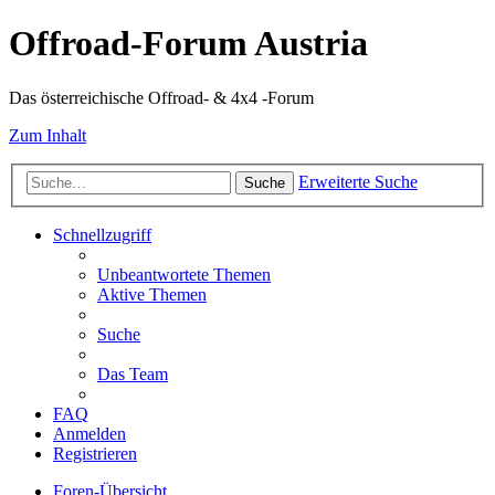
Offroad-Forum Austria
Das österreichische Offroad- & 4x4 -Forum
Zum Inhalt
Erweiterte Suche
Suche
Schnellzugriff
Unbeantwortete Themen
Aktive Themen
Suche
Das Team
FAQ
Anmelden
Registrieren
Foren-Übersicht