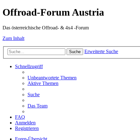
Offroad-Forum Austria
Das österreichische Offroad- & 4x4 -Forum
Zum Inhalt
Erweiterte Suche
Suche
Schnellzugriff
Unbeantwortete Themen
Aktive Themen
Suche
Das Team
FAQ
Anmelden
Registrieren
Foren-Übersicht