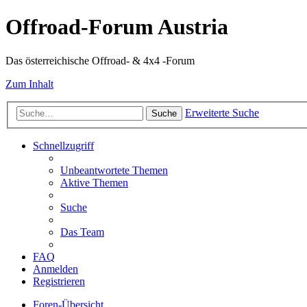
Offroad-Forum Austria
Das österreichische Offroad- & 4x4 -Forum
Zum Inhalt
Erweiterte Suche
Suche
Schnellzugriff
Unbeantwortete Themen
Aktive Themen
Suche
Das Team
FAQ
Anmelden
Registrieren
Foren-Übersicht