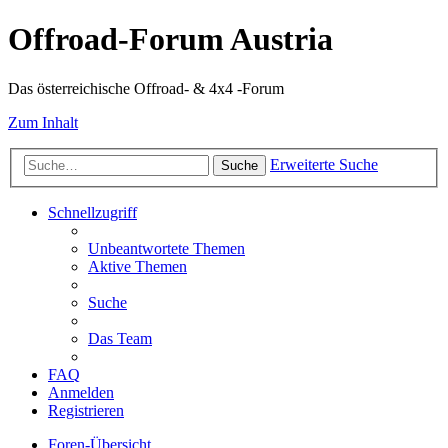
Offroad-Forum Austria
Das österreichische Offroad- & 4x4 -Forum
Zum Inhalt
Erweiterte Suche
Suche
Schnellzugriff
Unbeantwortete Themen
Aktive Themen
Suche
Das Team
FAQ
Anmelden
Registrieren
Foren-Übersicht