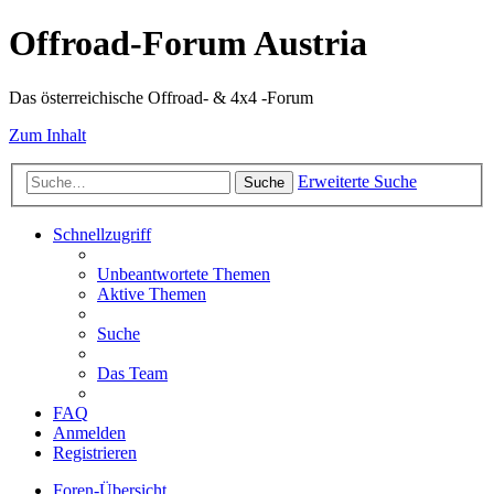
Offroad-Forum Austria
Das österreichische Offroad- & 4x4 -Forum
Zum Inhalt
Erweiterte Suche
Suche
Schnellzugriff
Unbeantwortete Themen
Aktive Themen
Suche
Das Team
FAQ
Anmelden
Registrieren
Foren-Übersicht