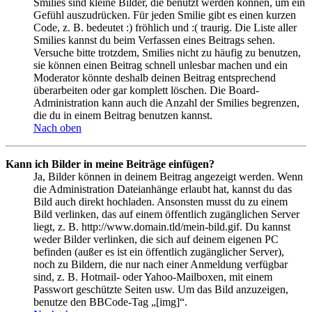
Smilies sind kleine Bilder, die benutzt werden können, um ein
Gefühl auszudrücken. Für jeden Smilie gibt es einen kurzen
Code, z. B. bedeutet :) fröhlich und :( traurig. Die Liste aller
Smilies kannst du beim Verfassen eines Beitrags sehen.
Versuche bitte trotzdem, Smilies nicht zu häufig zu benutzen,
sie können einen Beitrag schnell unlesbar machen und ein
Moderator könnte deshalb deinen Beitrag entsprechend
überarbeiten oder gar komplett löschen. Die Board-
Administration kann auch die Anzahl der Smilies begrenzen,
die du in einem Beitrag benutzen kannst.
Nach oben
Kann ich Bilder in meine Beiträge einfügen?
Ja, Bilder können in deinem Beitrag angezeigt werden. Wenn
die Administration Dateianhänge erlaubt hat, kannst du das
Bild auch direkt hochladen. Ansonsten musst du zu einem
Bild verlinken, das auf einem öffentlich zugänglichen Server
liegt, z. B. http://www.domain.tld/mein-bild.gif. Du kannst
weder Bilder verlinken, die sich auf deinem eigenen PC
befinden (außer es ist ein öffentlich zugänglicher Server),
noch zu Bildern, die nur nach einer Anmeldung verfügbar
sind, z. B. Hotmail- oder Yahoo-Mailboxen, mit einem
Passwort geschützte Seiten usw. Um das Bild anzuzeigen,
benutze den BBCode-Tag „[img]“.