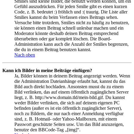
Smilies sind kleine Bilder, die benutzt werden können, um ein
Gefühl auszudrücken. Für jeden Smilie gibt es einen kurzen
Code, z. B. bedeutet :) fröhlich und :( traurig. Die Liste aller
Smilies kannst du beim Verfassen eines Beitrags sehen.
Versuche bitte trotzdem, Smilies nicht zu häufig zu benutzen,
sie können einen Beitrag schnell unlesbar machen und ein
Moderator könnte deshalb deinen Beitrag entsprechend
überarbeiten oder gar komplett löschen. Die Board-
Administration kann auch die Anzahl der Smilies begrenzen,
die du in einem Beitrag benutzen kannst.
Nach oben
Kann ich Bilder in meine Beiträge einfügen?
Ja, Bilder können in deinem Beitrag angezeigt werden. Wenn
die Administration Dateianhänge erlaubt hat, kannst du das
Bild auch direkt hochladen. Ansonsten musst du zu einem
Bild verlinken, das auf einem öffentlich zugänglichen Server
liegt, z. B. http://www.domain.tld/mein-bild.gif. Du kannst
weder Bilder verlinken, die sich auf deinem eigenen PC
befinden (außer es ist ein öffentlich zugänglicher Server),
noch zu Bildern, die nur nach einer Anmeldung verfügbar
sind, z. B. Hotmail- oder Yahoo-Mailboxen, mit einem
Passwort geschützte Seiten usw. Um das Bild anzuzeigen,
benutze den BBCode-Tag „[img]“.