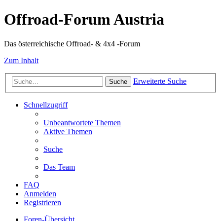
Offroad-Forum Austria
Das österreichische Offroad- & 4x4 -Forum
Zum Inhalt
Erweiterte Suche
Suche
Schnellzugriff
Unbeantwortete Themen
Aktive Themen
Suche
Das Team
FAQ
Anmelden
Registrieren
Foren-Übersicht